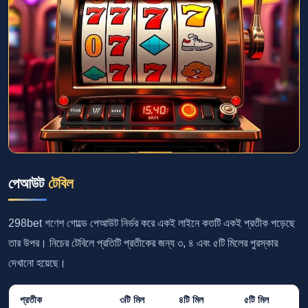
পেআউট
টেবিল
298bet গণেশ গোল্ডে পেআউট নির্ভর করে একই লাইনে কতটি একই প্রতীক পড়েছে
তার উপর। নিচের টেবিলে প্রতিটি প্রতীকের জন্য ৩, ৪ এবং ৫টি মিলের পুরস্কার
দেখানো হয়েছে।
প্রতীক
৩টি মিল
৪টি মিল
৫টি মিল