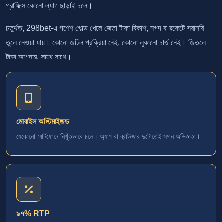
গ্রাফিক্স কোনো ল্যাগ ছাড়াই চলে।
চতুর্থত, 298bet-এ গণেশ গোল্ড খেলে জেতা টাকা বিকাশ, নগদ বা রকেটে সরাসরি
তুলে নেওয়া যায়। কোনো জটিল প্রক্রিয়া নেই, কোনো লুকানো চার্জ নেই। জিতলে
টাকা আপনার, সাথে সাথে।
মোবাইল অপ্টিমাইজড
যেকোনো স্মার্টফোনে নিখুঁতভাবে চলে। অ্যাপ বা ব্রাউজার দুটোতেই সমান অভিজ্ঞতা।
৯৭% RTP