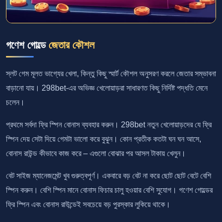
গণেশ গোল্ডে
জেতার কৌশল
স্লট গেম মূলত ভাগ্যের খেলা, কিন্তু কিছু স্মার্ট কৌশল অনুসরণ করলে জেতার সম্ভাবনা
বাড়ানো যায়। 298bet-এর অভিজ্ঞ খেলোয়াড়রা সাধারণত কিছু নির্দিষ্ট পদ্ধতি মেনে
চলেন।
প্রথমে সর্বদা ফ্রি স্পিন বোনাস ব্যবহার করুন। 298bet নতুন খেলোয়াড়দের যে ফ্রি
স্পিন দেয় সেটা দিয়ে গেমটা ভালো করে বুঝুন। কোন প্রতীক কতটা ঘন ঘন আসে,
বোনাস রাউন্ড কীভাবে কাজ করে – এগুলো বোঝার পর আসল টাকায় খেলুন।
বেট সাইজ ম্যানেজমেন্ট খুব গুরুত্বপূর্ণ। একবারে বড় বেট না করে ছোট ছোট বেটে বেশি
স্পিন করুন। বেশি স্পিন মানে বোনাস ফিচার চালু হওয়ার বেশি সুযোগ। গণেশ গোল্ডের
ফ্রি স্পিন এবং বোনাস রাউন্ডেই সবচেয়ে বড় পুরস্কার লুকিয়ে থাকে।