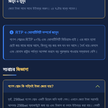
জিতুন ও তুলুন
জেতা টাকা সাথে সাথে উইথড্র করুন। ২৪ ঘণ্টার মধ্যে পাবেন।
RTP ও ভোলাটিলিটি সম্পর্কে জানুন
গণেশ গোল্ডের RTP ৯৭% এবং ভোলাটিলিটি মিডিয়াম-হাই। এর মানে হলো
ছোট জয় মাঝে মাঝে আসে, কিন্তু বড় জয় কম ঘন ঘন আসে। ধৈর্য ধরে খেললে
এবং বোনাস রাউন্ড পর্যন্ত অপেক্ষা করলে বড় পুরস্কার পাওয়ার সম্ভাবনা বেশি।
সচরাচর
জিজ্ঞাসা
গণেশ গোল্ড কি সত্যিই টাকা জেতা যায়?
হ্যাঁ, 298bet গণেশ গোল্ড একটি রিয়েল মানি স্লট গেম। এখানে জেতা টাকা সরাসরি
আপনার 298bet অ্যাকাউন্টে জমা হয় এবং বিকাশ বা নগদে উইথড্র করা যায়। গেমটি