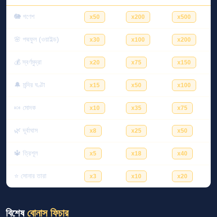
🐘 গণেশ
x50
x200
x500
🌸 পদ্মফুল (ওয়াইল্ড)
x30
x100
x200
💰 স্বর্ণমুদ্রা
x20
x75
x150
🔔 মন্দির ঘণ্টা
x15
x50
x100
🍬 মোদক
x10
x35
x75
🌿 দূর্বাঘাস
x8
x25
x50
🔱 ত্রিশূল
x5
x18
x40
⭐ সোনার তারা
x3
x10
x20
বিশেষ
বোনাস ফিচার