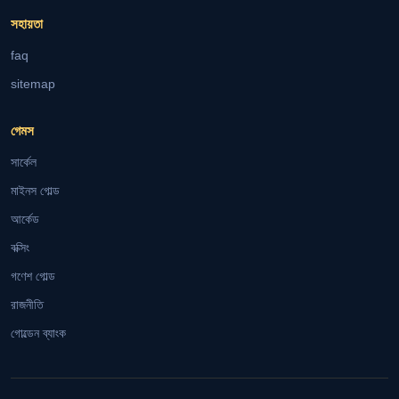
সহায়তা
faq
sitemap
গেমস
সার্কেল
মাইনস গোল্ড
আর্কেড
বক্সিং
গণেশ গোল্ড
রাজনীতি
গোল্ডেন ব্যাংক