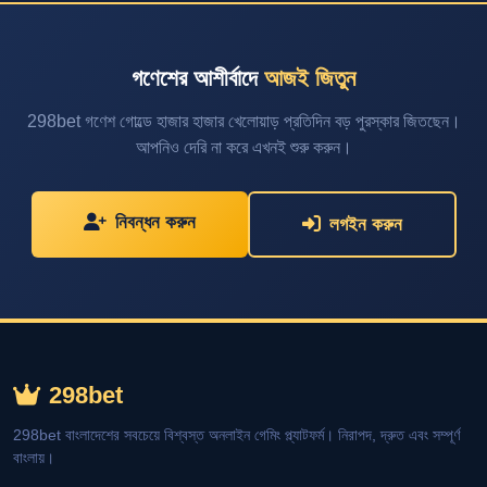
গণেশের আশীর্বাদে
আজই জিতুন
298bet গণেশ গোল্ডে হাজার হাজার খেলোয়াড় প্রতিদিন বড় পুরস্কার জিতছেন।
আপনিও দেরি না করে এখনই শুরু করুন।
নিবন্ধন করুন
লগইন করুন
298bet
298bet বাংলাদেশের সবচেয়ে বিশ্বস্ত অনলাইন গেমিং প্ল্যাটফর্ম। নিরাপদ, দ্রুত এবং সম্পূর্ণ
বাংলায়।