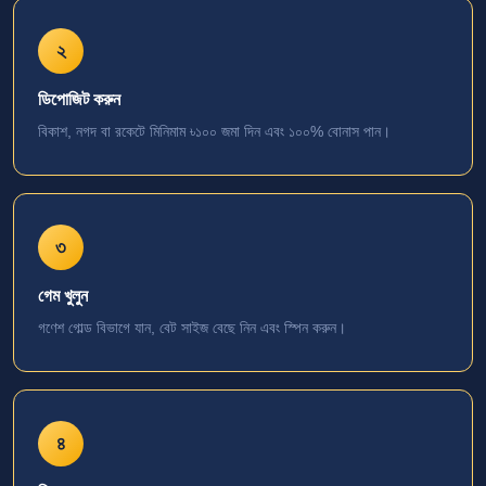
২
ডিপোজিট করুন
বিকাশ, নগদ বা রকেটে মিনিমাম ৳১০০ জমা দিন এবং ১০০% বোনাস পান।
৩
গেম খুলুন
গণেশ গোল্ড বিভাগে যান, বেট সাইজ বেছে নিন এবং স্পিন করুন।
৪