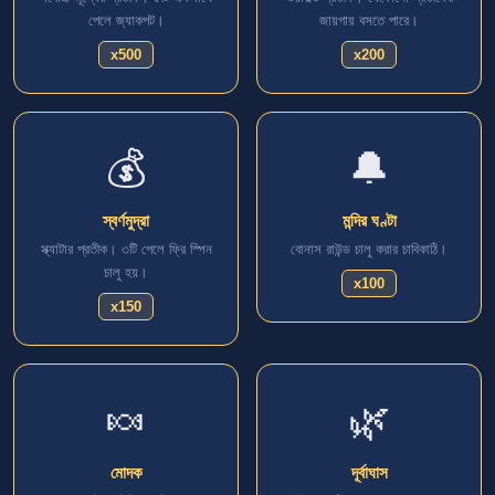
পেলে জ্যাকপট।
জায়গায় বসতে পারে।
x500
x200
💰
🔔
স্বর্ণমুদ্রা
মন্দির ঘণ্টা
স্ক্যাটার প্রতীক। ৩টি পেলে ফ্রি স্পিন
বোনাস রাউন্ড চালু করার চাবিকাঠি।
চালু হয়।
x100
x150
🍬
🌿
মোদক
দূর্বাঘাস