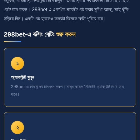
চতুর্থত, বাজেট ম্যানেজমেন্ট মেনে চলুন। একটি ম্যাচে সব টাকা না ঢেলে ছোট ছোট
বেটে ভাগ করুন। 298bet-এ একাধিক মার্কেটে বেট করার সুবিধা আছে, তাই ঝুঁকি
ছড়িয়ে দিন। একটি বেট হারলেও অন্যটা জিতলে ক্ষতি পুষিয়ে যায়।
298bet-এ বক্সিং বেটিং
শুরু করুন
১
অ্যাকাউন্ট খুলুন
298bet-এ বিনামূল্যে নিবন্ধন করুন। মাত্র কয়েক মিনিটেই অ্যাকাউন্ট তৈরি হয়ে
যাবে।
২