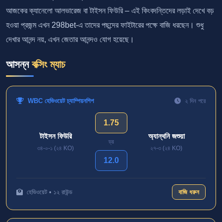
আজকের ক্যানেলো আলভারেজ বা টাইসন ফিউরি – এই কিংবদন্তিদের লড়াই দেখে বড়
হওয়া প্রজন্ম এখন 298bet-এ তাদের পছন্দের ফাইটারের পক্ষে বাজি ধরছেন। শুধু
দেখার আনন্দ নয়, এখন জেতার আনন্দও যোগ হয়েছে।
আসন্ন
বক্সিং ম্যাচ
WBC হেভিওয়েট চ্যাম্পিয়নশিপ
২ দিন পরে
1.75
টাইসন ফিউরি
অ্যান্থনি জশুয়া
ড্র
৩৪-০-১ (২৪ KO)
২৭-৩ (২৪ KO)
12.0
হেভিওয়েট • ১২ রাউন্ড
বাজি ধরুন