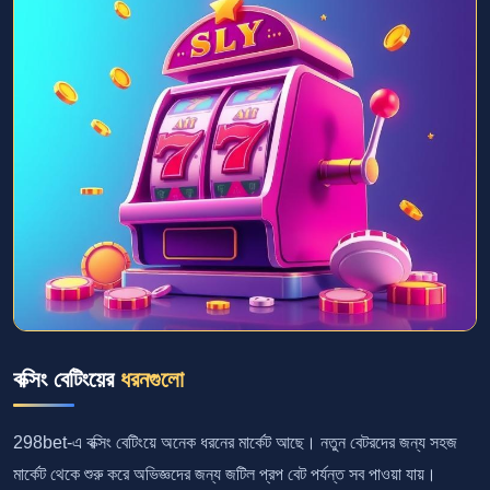
বক্সিং বেটিংয়ের
ধরনগুলো
298bet-এ বক্সিং বেটিংয়ে অনেক ধরনের মার্কেট আছে। নতুন বেটরদের জন্য সহজ
মার্কেট থেকে শুরু করে অভিজ্ঞদের জন্য জটিল প্রপ বেট পর্যন্ত সব পাওয়া যায়।