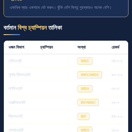
একাধিক ম্যাচ একসাথে বেট করুন। ঝুঁকি বেশি কিন্তু পুরস্কারও অনেক বেশি।
বর্তমান
বিশ্ব চ্যাম্পিয়ন
তালিকা
ওজন বিভাগ
চ্যাম্পিয়ন
সংস্থা
রেকর্ড
হেভিওয়েট
টাইসন ফিউরি
৩৪-০-১
WBC
সুপার মিডলওয়েট
ক্যানেলো আলভারেজ
৬০-২-২
WBC/WBA
লাইটওয়েট
গেরভোন্টা ডেভিস
৩০-০
WBA
ওয়েল্টারওয়েট
এরোল স্পেন্স জুনিয়র
২৮-০
IBF/WBC
মিডলওয়েট
জেনাডি গোলোভকিন
৪৪-২-১
IBF
ফেদারওয়েট
শাখরাম গিয়াসভ
১৮-০
WBO