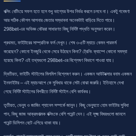
বক্সিং বেটিংয়ে সফল হতে হলে শুধু ভাগ্যের উপর নির্ভর করলে চলবে না। একটু গবেষণা
আর সঠিক কৌশল আপনার জেতার সম্ভাবনা অনেকটাই বাড়িয়ে দিতে পারে।
298bet-এর অভিজ্ঞ বেটররা সাধারণত কিছু নির্দিষ্ট পদ্ধতি অনুসরণ করেন।
প্রথমত, ফাইটারের সাম্প্রতিক ফর্ম দেখুন। শেষ ৩-৫টি ম্যাচে কেমন পারফর্ম
করেছেন? কোনো ইনজুরি থেকে সেরে উঠছেন কিনা? ট্রেনিং ক্যাম্পে কোনো সমস্যা
হয়েছে কিনা? এই তথ্যগুলো 298bet-এর বিশ্লেষণ বিভাগে পাওয়া যায়।
দ্বিতীয়ত, ফাইটিং স্টাইলের মিলমিশ বিশ্লেষণ করুন। একজন আউটবক্সার বনাম একজন
ইনফাইটার – এই ম্যাচআপে কে সুবিধায় থাকে সেটা বোঝা জরুরি। ইতিহাসে দেখা
গেছে নির্দিষ্ট স্টাইলের বিপরীতে নির্দিষ্ট স্টাইল বেশি কার্যকর।
তৃতীয়ত, ভেন্যু ও জাজিং প্যানেল সম্পর্কে জানুন। কিছু ভেন্যুতে হোম ফাইটার সুবিধা
পান, কিছু জাজ আক্রমণাত্মক বক্সিংকে বেশি পয়েন্ট দেন। এই সূক্ষ্ম বিষয়গুলো জানলে
পয়েন্ট ডিসিশন বেটে এগিয়ে থাকা যায়।