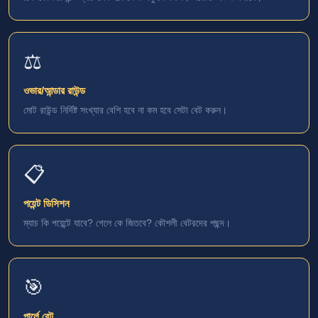
⚖️
ওভার/আন্ডার রাউন্ড
মোট রাউন্ড নির্দিষ্ট সংখ্যার বেশি হবে না কম হবে সেটা বেট করুন।
📋
পয়েন্ট ডিসিশন
ম্যাচ কি পয়েন্টে যাবে? গেলে কে জিতবে? কৌশলী বেটরদের পছন্দ।
🎯
পার্লে বেট