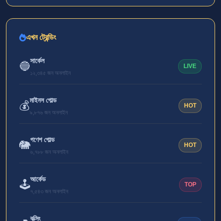
এখন ট্রেন্ডিং
সার্কেল
🔵
LIVE
১২,৩৪৫ জন অনলাইন
মাইনস গোল্ড
💰
HOT
৯,৮৭৬ জন অনলাইন
গণেশ গোল্ড
🐘
HOT
৬,৭৮৮ জন অনলাইন
আর্কেড
🕹️
TOP
৭,৫৪৩ জন অনলাইন
বক্সিং