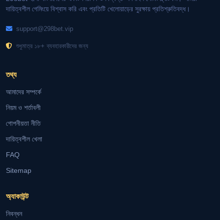
দায়িত্বশীল গেমিংয়ে বিশ্বাস করি এবং প্রতিটি খেলোয়াড়ের সুরক্ষায় প্রতিশ্রুতিবদ্ধ।
support@298bet.vip
শুধুমাত্র ১৮+ ব্যবহারকারীদের জন্য
তথ্য
আমাদের সম্পর্কে
নিয়ম ও শর্তাবলী
গোপনীয়তা নীতি
দায়িত্বশীল খেলা
FAQ
Sitemap
অ্যাকাউন্ট
নিবন্ধন