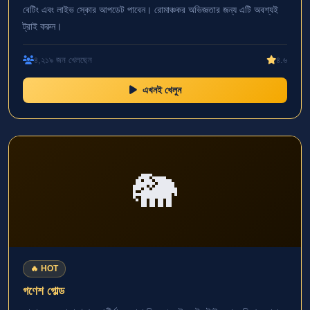
বেটিং এবং লাইভ স্কোর আপডেট পাবেন। রোমাঞ্চকর অভিজ্ঞতার জন্য এটি অবশ্যই
ট্রাই করুন।
৪,২১৯ জন খেলছেন
৪.৬
এখনই খেলুন
🐘
🔥 HOT
গণেশ গোল্ড