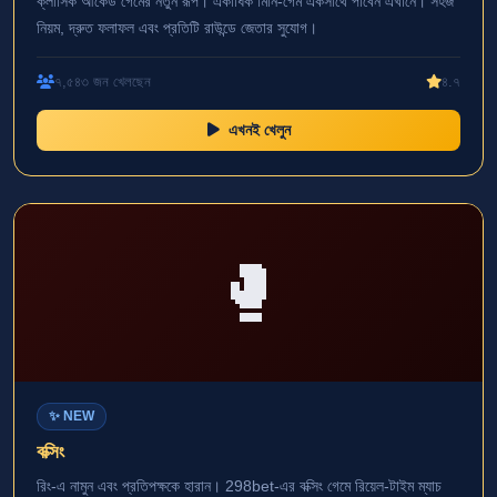
ক্লাসিক আর্কেড গেমের নতুন রূপ। একাধিক মিনি-গেম একসাথে পাবেন এখানে। সহজ
নিয়ম, দ্রুত ফলাফল এবং প্রতিটি রাউন্ডে জেতার সুযোগ।
৭,৫৪৩ জন খেলছেন
৪.৭
এখনই খেলুন
🥊
✨ NEW
বক্সিং
রিং-এ নামুন এবং প্রতিপক্ষকে হারান। 298bet-এর বক্সিং গেমে রিয়েল-টাইম ম্যাচ