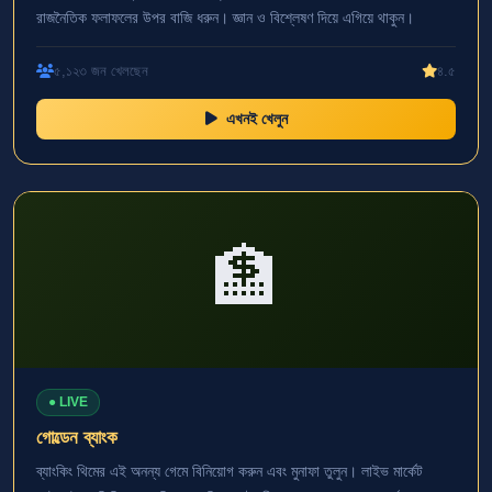
রাজনৈতিক ফলাফলের উপর বাজি ধরুন। জ্ঞান ও বিশ্লেষণ দিয়ে এগিয়ে থাকুন।
৫,১২৩ জন খেলছেন
৪.৫
এখনই খেলুন
🏦
● LIVE
গোল্ডেন ব্যাংক
ব্যাংকিং থিমের এই অনন্য গেমে বিনিয়োগ করুন এবং মুনাফা তুলুন। লাইভ মার্কেট