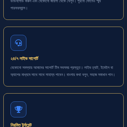
ডাউনলোড করুন এবং যেকোনো জায়গা থেকে খেলুন। পুরনো ফোনেও স্মুথ
পারফরম্যান্স।
২৪/৭ লাইভ সাপোর্ট
যেকোনো সমস্যায় আমাদের সাপোর্ট টিম সবসময় প্রস্তুত। লাইভ চ্যাট, ইমেইল বা
অ্যাপের মাধ্যমে সাথে সাথে সাহায্য পাবেন। বাংলায় কথা বলুন, সহজে সমাধান পান।
নিয়মিত টুর্নামেন্ট