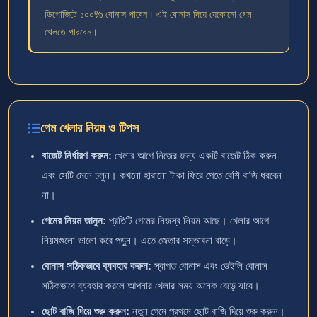
ডিপোজিটে ১০০% বোনাস পাবেন। এই বোনাস দিয়ে যেকোনো গেম
খেলতে পারবেন।
গেম খেলার নিয়ম ও টিপস
বাজেট নির্ধারণ করুন:
খেলার আগে নিজের জন্য একটি বাজেট ঠিক করুন
এবং সেটি মেনে চলুন। কখনো হারানো টাকা ফিরে পেতে বেশি বাজি ধরবেন
না।
গেমের নিয়ম জানুন:
প্রতিটি গেমের নিজস্ব নিয়ম আছে। খেলার আগে
নিয়মগুলো ভালো করে পড়ুন। এতে জেতার সম্ভাবনা বাড়ে।
বোনাস সঠিকভাবে ব্যবহার করুন:
স্বাগত বোনাস এবং ডেইলি বোনাস
সঠিকভাবে ব্যবহার করলে আপনার খেলার সময় অনেক বেড়ে যাবে।
ছোট বাজি দিয়ে শুরু করুন:
নতুন গেমে প্রথমে ছোট বাজি দিয়ে শুরু করুন।