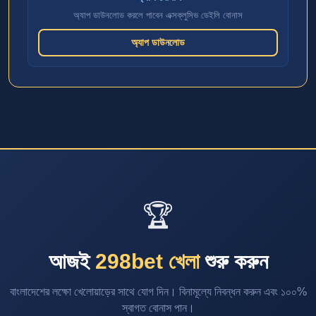
অ্যাপ ডাউনলোড করলে পাবেন এক্সক্লুসিভ ডেইলি বোনাস
অ্যাপ ডাউনলোড
🏆
আজই
298bet খেলা
শুরু করুন
বাংলাদেশের লক্ষো খেলোয়াড়ের সাথে যোগ দিন। বিনামূল্যে নিবন্ধন করুন এবং ১০০%
স্বাগত বোনাস পান।