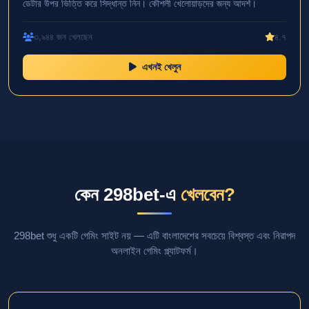
ডেটার উপর ভিত্তি করে সিদ্ধান্ত নিন। কৌশলী খেলোয়াড়দের জন্য আদর্শ।
৩,৯৪৪ জন খেলছেন
৪.৭
এখনই খেলুন
কেন 298bet-এ
খেলবেন?
298bet শুধু একটি গেমিং সাইট নয় — এটি বাংলাদেশের সবচেয়ে বিশ্বস্ত এবং নিরাপদ
অনলাইন গেমিং প্ল্যাটফর্ম।