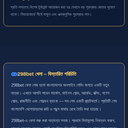
প্রতি সপ্তাহে বিশেষ টুর্নামেন্ট আয়োজন করা হয় যেখানে বড় পুরস্কার জেতার সুযোগ
থাকে। লিডারবোর্ডে শীর্ষে থাকুন এবং এক্সক্লুসিভ পুরস্কার পান।
298bet খেলা – বিস্তারিত পরিচিতি
298bet খেলা পেজ হলো বাংলাদেশের অনলাইন গেমিং জগতে একটি নতুন
মাত্রা। এখানে আপনি পাবেন সার্কেল, মাইনস গোল্ড, আর্কেড, বক্সিং, গণেশ
গোল্ড, রাজনীতি এবং গোল্ডেন ব্যাংক — সব গেম একটি প্ল্যাটফর্মে। প্রতিটি গেম
বাংলাদেশি খেলোয়াড়দের রুচি ও পছন্দ মাথায় রেখে তৈরি করা হয়েছে।
298bet-এ খেলা শুরু করা অত্যন্ত সহজ। প্রথমে বিনামূল্যে নিবন্ধন করুন,